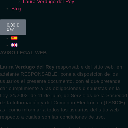
Laura Verdugo del Rey
Blog
0,00
€
0
AVISO LEGAL WEB
Laura Verdugo del Rey
responsable del sitio web, en
adelante RESPONSABLE, pone a disposición de los
usuarios el presente documento, con el que pretende
dar cumplimiento a las obligaciones dispuestas en la
Ley 34/2002, de 11 de julio, de Servicios de la Sociedad
de la Información y del Comercio Electrónico (LSSICE),
así como informar a todos los usuarios del sitio web
respecto a cuáles son las condiciones de uso.