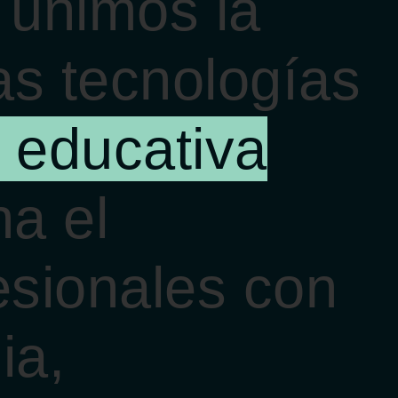
 unimos la
mas tecnologías
 educativa
a el
esionales con
ia,