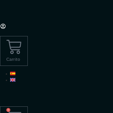
Ir
al
contenido
Carrito
0