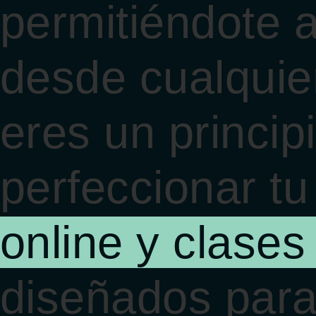
permitiéndote a
desde cualquier
eres un princi
perfeccionar tu
online y clases
diseñados para