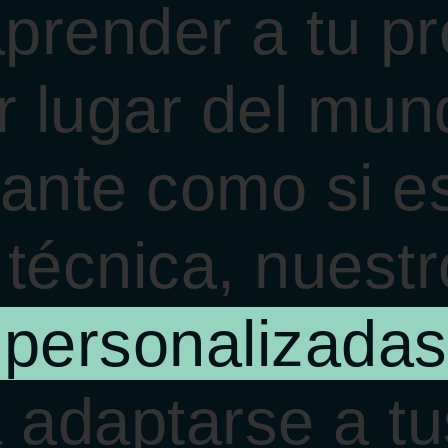
prender a tu pr
 lugar del mund
piante como si 
 técnica, nuest
 personalizadas
 adaptarse a tu