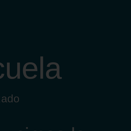
cuela
zado