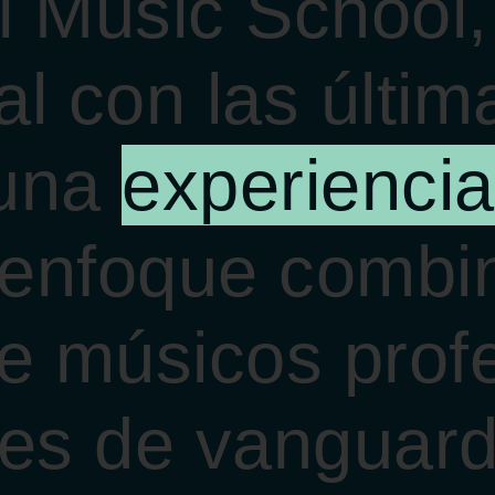
l Music School,
al con las últi
 una
experiencia
enfoque combin
e músicos prof
les de vanguard