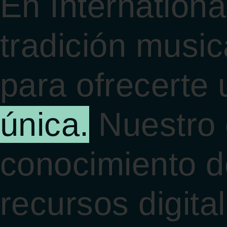
En Internationa
tradición music
para ofrecerte
única.
Nuestro 
conocimiento d
recursos digita