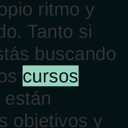
opio ritmo y
o. Tanto si
estás buscando
ros
cursos
están
s objetivos y