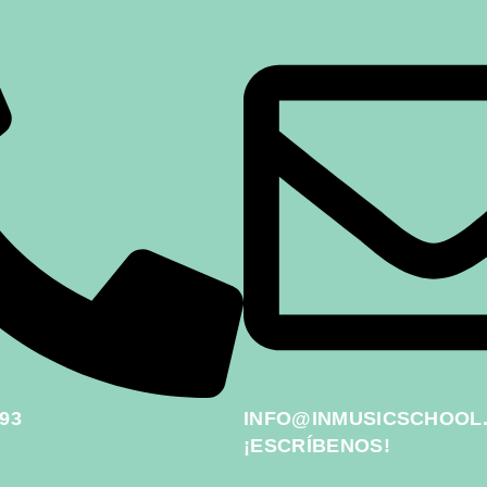
 93
INFO@INMUSICSCHOOL
¡ESCRÍBENOS!