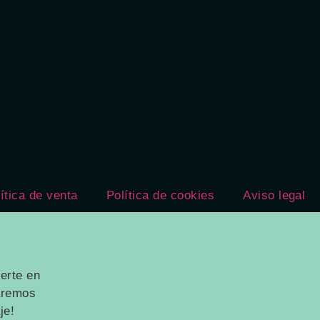
ítica de venta
Política de cookies
Aviso legal
erte en
taremos
je!