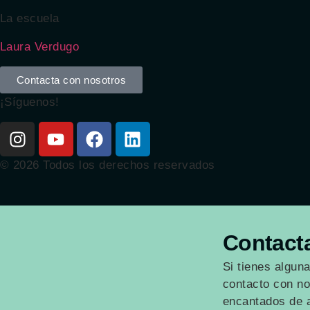
La escuela
Laura Verdugo
Contacta con nosotros
¡Síguenos!
© 2026 Todos los derechos reservados
Contact
Si tienes algun
contacto con no
encantados de a