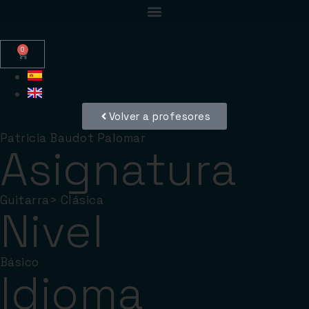
0
Volver a profesores
Patricia Baudot Palomar
Asignatura
Guitarra
>
Clásica
Nivel
Básico
Idioma