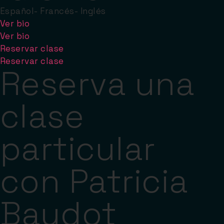
Español
-
Francés
-
Inglés
Ver bio
Ver bio
Reservar clase
Reservar clase
Reserva una
clase
particular
con Patricia
Baudot